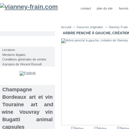
contact
plan du site
favoris
Accueil
>
Oeuvres originales
>
Vianney Frain
CATÉGORIES
ARBRE PENCHÉ À GAUCHE, CRÉATION
INFORMATIONS
Livraison
Mentions légales
Conditions générales de ventes
A propos de Vincent Rossell
TAGS
Champagne
Bordeaux
art et vin
Touraine
art and
wine
Vouvray
vin
Bugatti
animal
capsules