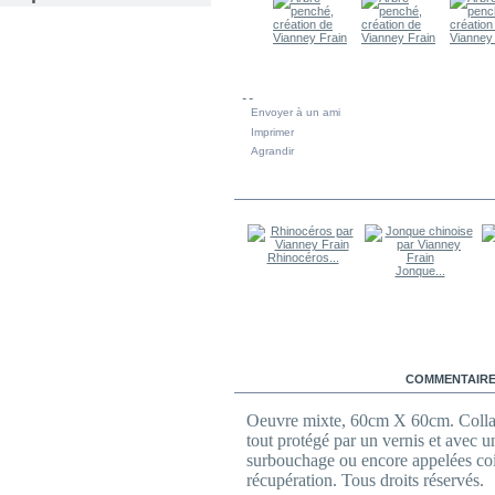
Envoyer à un ami
Imprimer
Agrandir
DANS LA MÊME CATÉGORIE
Rhinocéros...
Jonque...
EN SAVOIR PLUS
COMMENTAIRES
Oeuvre mixte, 60cm X 60cm. Collage
tout protégé par un vernis et avec 
surbouchage ou encore appelées co
récupération. Tous droits réservés.