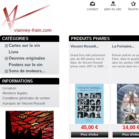
contact
plan du site
favoris
CATÉGORIES
PRODUITS PHARES
Cartes sur le vin
Vincent Rossell...
La Fontaine...
Livre
Grand livre relié présentant
Roman policier se p
Oeuvres originales
plus de 400 photos noir et
Paris, dans le quartie
blanc de Vincent Rossell
dans les années 199
Posters sur le vin
prises entre 1957 et 1984....
une racine dans les o
Sons de moteurs...
INFORMATIONS
Livraison
Mentions légales
Conditions générales de ventes
A propos de Vincent Rossell
45,00 €
14,00 
Plus d'infos
Plus d'info