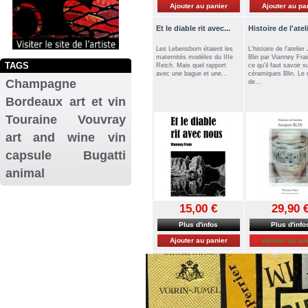
Ajouter au panier
Ajouter au pa
Et le diable rit avec...
Histoire de l'ateli
Les Lebensborn étaient les
L'histoire de l'atelie
maternités modèles du IIIe
Blin par Vianney Frai
TAGS
Reich. Mais quel rapport
ce qu'il faut savoir s
avec une bague et une...
céramiques Blin. Le
Champagne
de...
Bordeaux
art et vin
Touraine
Vouvray
art and wine
vin
capsule
Bugatti
animal
15,00 €
29,90 
Plus d'infos
Plus d'info
Ajouter au panier
Ajouter au pa