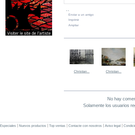
Enviar a un amigo
Imprimir
Ampliar
EN LA MISMA CATEGORÍA
Christian...
Christian...
Christian...
Christian...
COMENTARIOS (0)
No hay coment
Solamente los usuarios re
Especiales
Nuevos productos
Top ventas
Contacte con nosotros
Aviso legal
Condici