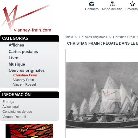
Contacto
Mapa del sitio
Favorito
Inicio
>
Oeuvres originales
>
Christian Frain
CATEGORÍAS
CHRISTIAN FRAIN : RÉGATE DANS LE
Affiches
Cartes postales
Livre
Musique
Oeuvres originales
Christian Frain
Vianney Frain
Vincent Rossell
INFORMACIÓN
Entrega
Aviso legal
Condiciones de uso
Vincent Rossell