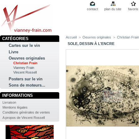
contact
plan du site
favoris
Accueil
>
Oeuvres originales
>
Christian Frai
CATÉGORIES
SOLE, DESSIN À L'ENCRE
Cartes sur le vin
Livre
Oeuvres originales
Christian Frain
Vianney Frain
Vincent Rossell
Posters sur le vin
Sons de moteurs...
INFORMATIONS
Livraison
Mentions légales
Conditions générales de ventes
A propos de Vincent Rossell