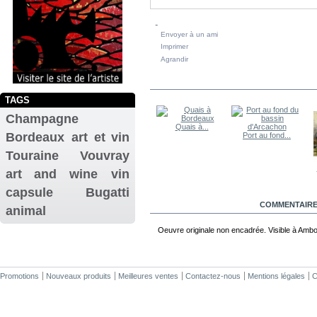
Envoyer à un ami
Imprimer
Agrandir
DANS LA MÊME CATÉGORIE
TAGS
Champagne
Paysage et ciel
Chalutier à...
Quais à...
Bordeaux
art et vin
Port au fond...
Touraine
Vouvray
art and wine
vin
capsule
Bugatti
EN SAVOIR PLUS
COMMENTAIRES
animal
Oeuvre originale non encadrée. Visible à Ambo
Promotions
Nouveaux produits
Meilleures ventes
Contactez-nous
Mentions légales
C