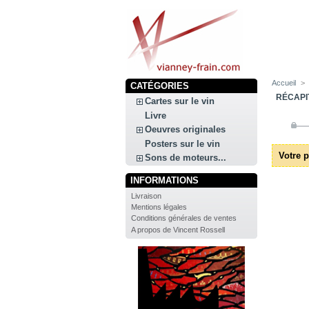
Accueil
>
CATÉGORIES
RÉCAPI
Cartes sur le vin
Livre
Oeuvres originales
Posters sur le vin
Votre p
Sons de moteurs...
INFORMATIONS
Livraison
Mentions légales
Conditions générales de ventes
A propos de Vincent Rossell