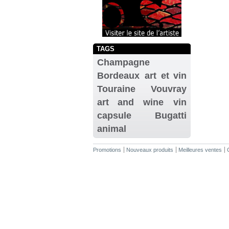
TAGS
Champagne
Bordeaux
art et vin
Touraine
Vouvray
art and wine
vin
capsule
Bugatti
animal
Promotions
Nouveaux produits
Meilleures ventes