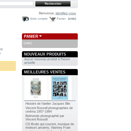
Bienvenue,
identifiez-vous
Votre compte
Panier :
(vide)
PANIER
(vide)
nt
NOUVEAUX PRODUITS
Aucun nouveau produit à l'heure
actuelle
MEILLEURES VENTES
Histoire de l'atelier Jacques Blin
Vincent Rossell photographies de
cinéma 1957-1984
Belmondo photographié par
Vincent Rossell
CD Bruits qui courent, musique de
moteurs anciens, Vianney Frain