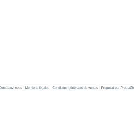
Contactez-nous
Mentions légales
Conditions générales de ventes
Propulsé par
PrestaS