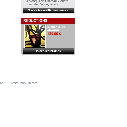
Le Masque de Château-Gaillard,
roman de Vianney Frain
Toutes les meilleures ventes
RÉDUCTIONS
Branches 04
180,00 €
150,00 €
Toutes les promos
hop
™
·
PrestaShop Themes