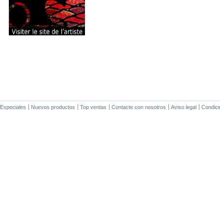
Especiales
Nuevos productos
Top ventas
Contacte con nosotros
Aviso legal
Condici