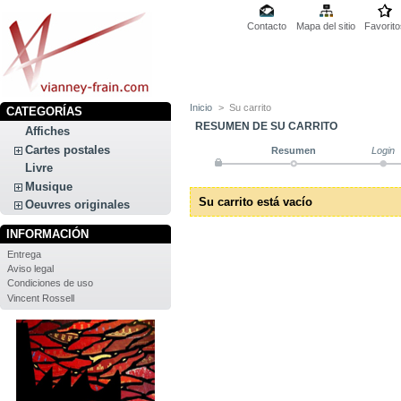
Contacto
Mapa del sitio
Favorito
Inicio
>
Su carrito
CATEGORÍAS
RESUMEN DE SU CARRITO
Affiches
Cartes postales
Resumen
Login
Livre
Musique
Su carrito está vacío
Oeuvres originales
INFORMACIÓN
Entrega
Aviso legal
Condiciones de uso
Vincent Rossell