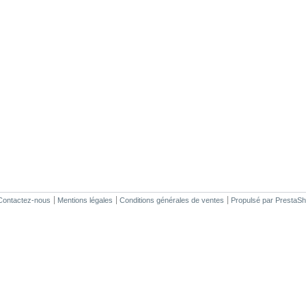
Contactez-nous
Mentions légales
Conditions générales de ventes
Propulsé par
PrestaS