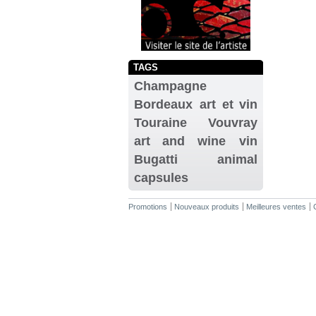
TAGS
Champagne
Bordeaux
art et vin
Touraine
Vouvray
art and wine
vin
Bugatti
animal
capsules
Promotions
Nouveaux produits
Meilleures ventes