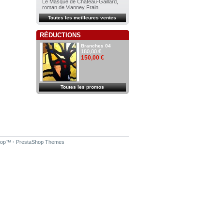
Le Masque de Château-Gaillard,
roman de Vianney Frain
Toutes les meilleures ventes
RÉDUCTIONS
Branches 04
180,00 €
150,00 €
Toutes les promos
hop
™
·
PrestaShop Themes