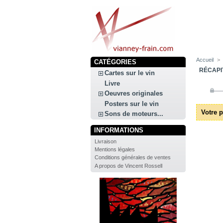
Accueil
>
CATÉGORIES
RÉCAPI
Cartes sur le vin
Livre
Oeuvres originales
Posters sur le vin
Votre p
Sons de moteurs...
INFORMATIONS
Livraison
Mentions légales
Conditions générales de ventes
A propos de Vincent Rossell