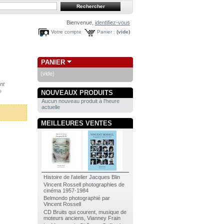
Bienvenue,
identifiez-vous
Votre compte
Panier :
(vide)
PANIER
(vide)
nt
NOUVEAUX PRODUITS
Aucun nouveau produit à l'heure
actuelle
MEILLEURES VENTES
Histoire de l'atelier Jacques Blin
Vincent Rossell photographies de
cinéma 1957-1984
Belmondo photographié par
Vincent Rossell
CD Bruits qui courent, musique de
moteurs anciens, Vianney Frain