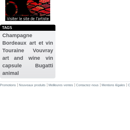
TAGS
Champagne
Bordeaux
art et vin
Touraine
Vouvray
art and wine
vin
capsule
Bugatti
animal
Promotions
Nouveaux produits
Meilleures ventes
Contactez-nous
Mentions légales
C