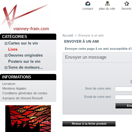
contact
plan du site
favoris
Accueil
>
Envoyer à un ami
CATÉGORIES
ENVOYER À UN AMI
Cartes sur le vin
Envoyer cette page à un ami susceptible d'ê
Livre
Oeuvres originales
Envoyer un message
Posters sur le vin
Sons de moteurs...
INFORMATIONS
Livraison
Mentions légales
Nom de votre ami :
Conditions générales de ventes
Email de votre ami :
A propos de Vincent Rossell
Retour à la fiche produit