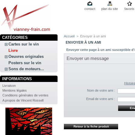
contact
plan du site
favoris
Accueil
>
Envoyer à un ami
CATÉGORIES
ENVOYER À UN AMI
Cartes sur le vin
Envoyer cette page à un ami susceptible d'ê
Livre
Oeuvres originales
Envoyer un message
Posters sur le vin
Sons de moteurs...
INFORMATIONS
Histoire
Livraison
Mentions légales
Nom de votre ami :
Conditions générales de ventes
Email de votre ami :
A propos de Vincent Rossell
Retour à la fiche produit