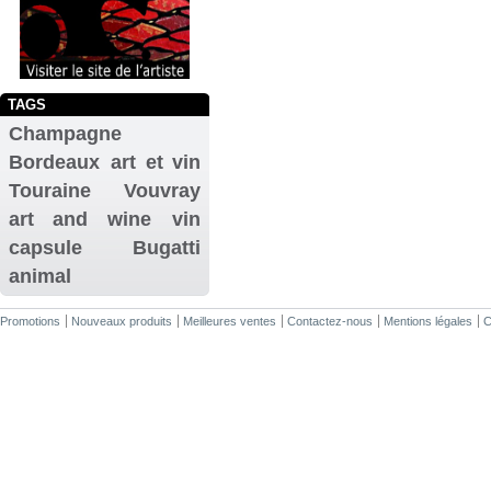
TAGS
Champagne
Bordeaux
art et vin
Touraine
Vouvray
art and wine
vin
capsule
Bugatti
animal
Promotions
Nouveaux produits
Meilleures ventes
Contactez-nous
Mentions légales
C