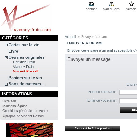
contact
plan du site
favoris
Accueil
>
Envoyer à un ami
CATÉGORIES
ENVOYER À UN AMI
Cartes sur le vin
Envoyer cette page à un ami susceptible d'ê
Livre
Oeuvres originales
Envoyer un message
Christian Frain
Vianney Frain
Vincent Rossell
Posters sur le vin
Sons de moteurs...
Encre 
Nom de votre ami :
INFORMATIONS
Email de votre ami :
Livraison
Mentions légales
Conditions générales de ventes
A propos de Vincent Rossell
Retour à la fiche produit