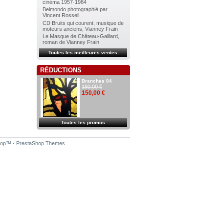
cinéma 1957-1984
Belmondo photographié par
Vincent Rossell
CD Bruits qui courent, musique de
moteurs anciens, Vianney Frain
Le Masque de Château-Gaillard,
roman de Vianney Frain
Toutes les meilleures ventes
RÉDUCTIONS
Branches 04
180,00 €
150,00 €
Toutes les promos
hop
™
·
PrestaShop Themes