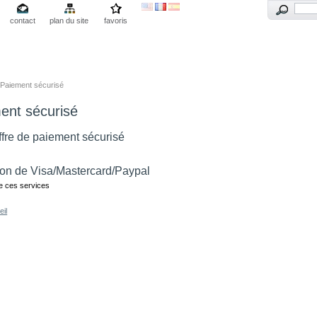
contact
plan du site
favoris
Paiement sécurisé
ent sécurisé
ffre de paiement sécurisé
tion de Visa/Mastercard/Paypal
e ces services
eil