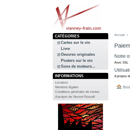
Accueil
>
CATÉGORIES
Cartes sur le vin
Paiem
Livre
Oeuvres originales
Notre o
Posters sur le vin
Avec SSL
Sons de moteurs...
Utilisa
INFORMATIONS
A propos d
Livraison
Accu
Mentions légales
Conditions générales de ventes
A propos de Vincent Rossell