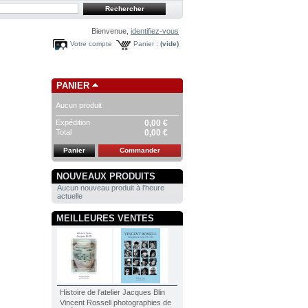
Bienvenue,
identifiez-vous
Votre compte
Panier :
(vide)
PANIER
Aucun produit
Expédition
0,00 €
Total
0,00 €
Panier
Commander
NOUVEAUX PRODUITS
Aucun nouveau produit à l'heure
actuelle
MEILLEURES VENTES
Histoire de l'atelier Jacques Blin
Vincent Rossell photographies de