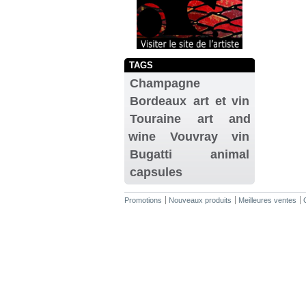
TAGS
Champagne
Bordeaux
art et vin
Touraine
art and
wine
Vouvray
vin
Bugatti
animal
capsules
Promotions
Nouveaux produits
Meilleures ventes