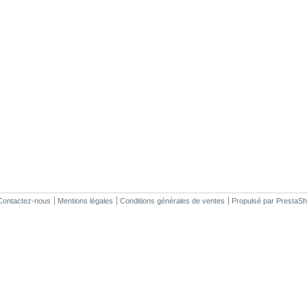
Contactez-nous
Mentions légales
Conditions générales de ventes
Propulsé par
PrestaS