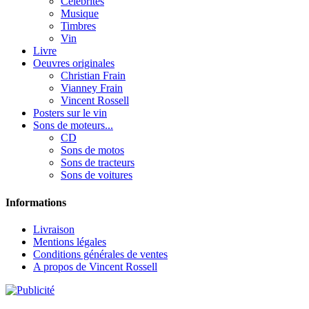
Célébrités
Musique
Timbres
Vin
Livre
Oeuvres originales
Christian Frain
Vianney Frain
Vincent Rossell
Posters sur le vin
Sons de moteurs...
CD
Sons de motos
Sons de tracteurs
Sons de voitures
Informations
Livraison
Mentions légales
Conditions générales de ventes
A propos de Vincent Rossell