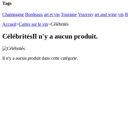
Tags
Champagne
Bordeaux
art et vin
Touraine
Vouvray
art and wine
vin
B
Accueil
>
Cartes sur le vin
>
Célébrités
Célébrités
Il n'y a aucun produit.
Il n'y a aucun produit dans cette catégorie.
Panier
articles
article
(vide)
Aucun produit
Expédition
0,00 €
Total
0,00 €
Panier
Commander
Nouveaux produits