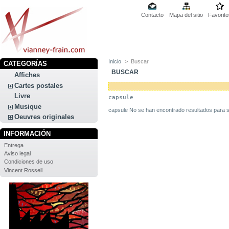
Contacto
Mapa del sitio
Favorito
Inicio
>
Buscar
CATEGORÍAS
BUSCAR
Affiches
Cartes postales
Livre
capsule
Musique
capsule No se han encontrado resultados para 
Oeuvres originales
INFORMACIÓN
Entrega
Aviso legal
Condiciones de uso
Vincent Rossell