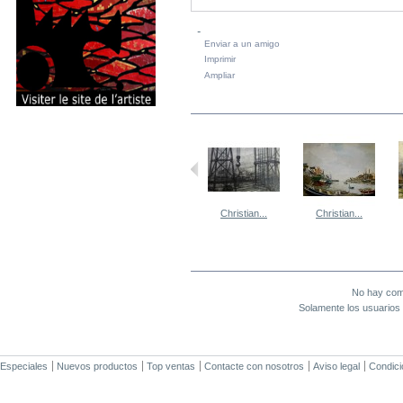
Enviar a un amigo
Imprimir
Ampliar
EN LA MISMA CATEGORÍA
Christian...
Christian...
Christian...
Christian...
COMENTARIOS (0)
No hay come
Solamente los usuarios 
Especiales
Nuevos productos
Top ventas
Contacte con nosotros
Aviso legal
Condici