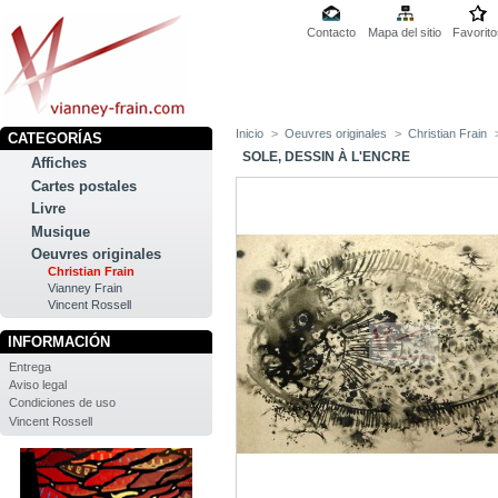
Contacto
Mapa del sitio
Favorito
Inicio
>
Oeuvres originales
>
Christian Frain
CATEGORÍAS
SOLE, DESSIN À L'ENCRE
Affiches
Cartes postales
Livre
Musique
Oeuvres originales
Christian Frain
Vianney Frain
Vincent Rossell
INFORMACIÓN
Entrega
Aviso legal
Condiciones de uso
Vincent Rossell