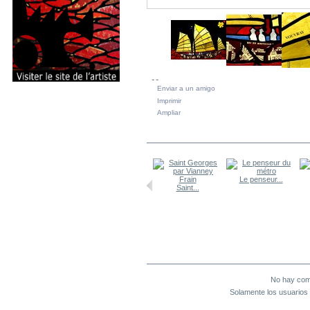
Enviar a un amigo
Imprimir
Ampliar
EN LA MISMA CATEGORÍA
Nativité par...
Le penseur...
Grappe de...
Saint...
COMENTARIOS (0)
No hay come
Solamente los usuarios 