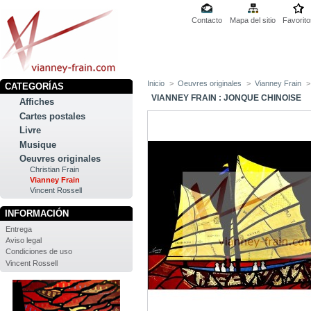
Contacto
Mapa del sitio
Favorito
Inicio
>
Oeuvres originales
>
Vianney Frain
>
CATEGORÍAS
VIANNEY FRAIN : JONQUE CHINOISE
Affiches
Cartes postales
Livre
Musique
Oeuvres originales
Christian Frain
Vianney Frain
Vincent Rossell
INFORMACIÓN
Entrega
Aviso legal
Condiciones de uso
Vincent Rossell