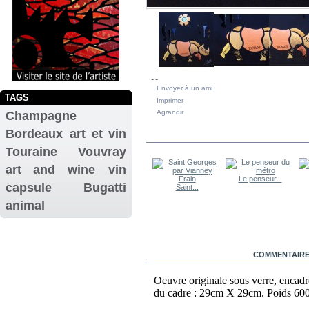
Envoyer à un ami
TAGS
Imprimer
Agrandir
Champagne
Bordeaux
art et vin
DANS LA MÊME CATÉGORIE
Touraine
Vouvray
art and wine
vin
Nativité par...
Le penseur...
capsule
Bugatti
Grappe de...
Saint...
animal
EN SAVOIR PLUS
COMMENTAIRES
Oeuvre originale sous verre, encadré
du cadre : 29cm X 29cm. Poids 600g