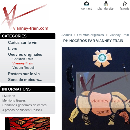
contact
plan du site
favoris
Accueil
>
Oeuvres originales
>
Vianney Frain
CATÉGORIES
RHINOCÉROS PAR VIANNEY FRAIN
Cartes sur le vin
Livre
Oeuvres originales
Christian Frain
Vianney Frain
Vincent Rossell
Posters sur le vin
Sons de moteurs...
INFORMATIONS
Livraison
Mentions légales
Conditions générales de ventes
A propos de Vincent Rossell